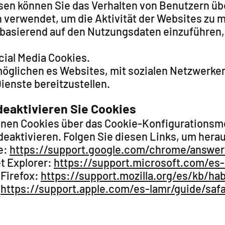
esen können Sie das Verhalten von Benutzern ü
 verwendet, um die Aktivität der Websites zu 
 basierend auf den Nutzungsdaten einzuführen, 
cial Media Cookies.
möglichen es Websites, mit sozialen Netzwerken
ienste bereitzustellen.
deaktivieren Sie Cookies
nnen Cookies über das Cookie-Konfigurationsmen
deaktivieren. Folgen Sie diesen Links, um hera
e:
https://support.google.com/chrome/answe
et Explorer:
https://support.microsoft.com/es
 Firefox:
https://support.mozilla.org/es/kb/hab
:
https://support.apple.com/es-lamr/guide/saf